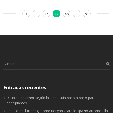
Navegación
Página
Página
Página
Página
Página
1
…
46
47
48
…
51
de
entradas
Buscar:
Entradas recientes
Rituales de amor según la luna: Guía paso a paso para
principiantes
Salotto decluttering: Come riorganizzare lo spazio attorno alla