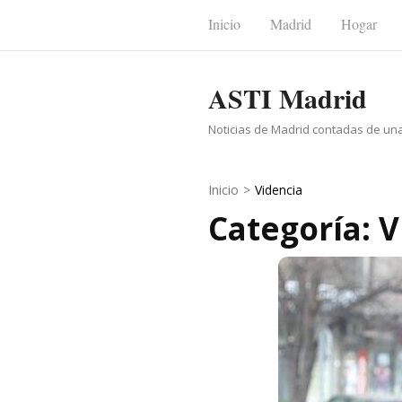
Saltar
Inicio
Madrid
Hogar
al
contenido
ASTI Madrid
(presiona
la
Noticias de Madrid contadas de un
tecla
Intro)
Inicio
>
Videncia
Categoría: 