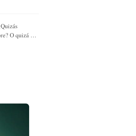
¿Quizás
mpre? O quizá …