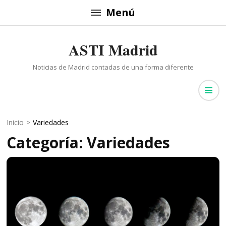
Saltar
Menú
al
contenido
ASTI Madrid
(presiona
la
Noticias de Madrid contadas de una forma diferente
tecla
Intro)
Inicio
>
Variedades
Categoría: Variedades