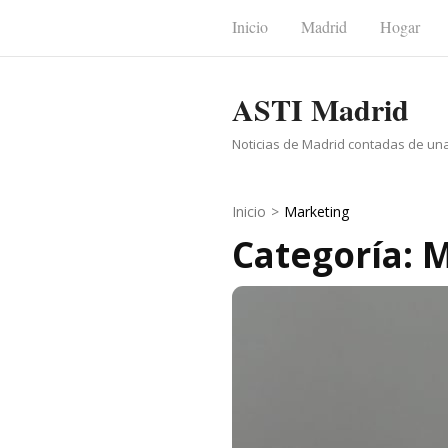
Saltar
Inicio
Madrid
Hogar
al
contenido
ASTI Madrid
(presiona
la
Noticias de Madrid contadas de un
tecla
Intro)
Inicio
>
Marketing
Categoría: 