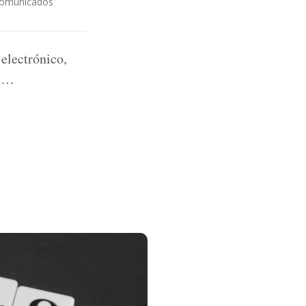
omunicados
electrónico,
s …