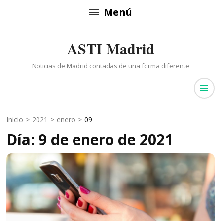
Saltar
Menú
al
contenido
ASTI Madrid
(presiona
la
Noticias de Madrid contadas de una forma diferente
tecla
Intro)
Inicio
>
2021
>
enero
>
09
Día: 9 de enero de 2021