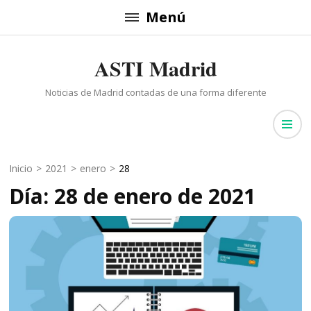
Saltar
Menú
al
contenido
ASTI Madrid
(presiona
la
Noticias de Madrid contadas de una forma diferente
tecla
Intro)
Inicio
>
2021
>
enero
>
28
Día: 28 de enero de 2021