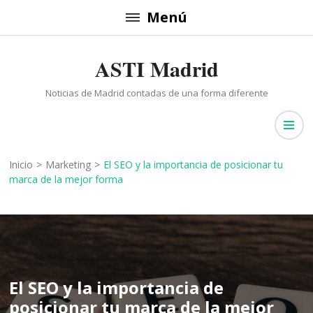
Saltar
Menú
al
contenido
ASTI Madrid
(presiona
la
Noticias de Madrid contadas de una forma diferente
tecla
Intro)
Inicio
>
Marketing
>
El SEO y la importancia de posicionar tu
marca de la mejor forma
El SEO y la importancia de
posicionar tu marca de la mejor