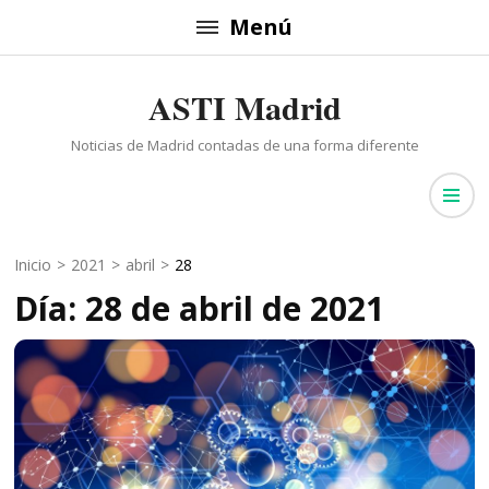
Saltar
Menú
al
contenido
ASTI Madrid
(presiona
la
Noticias de Madrid contadas de una forma diferente
tecla
Intro)
Inicio
>
2021
>
abril
>
28
Día: 28 de abril de 2021