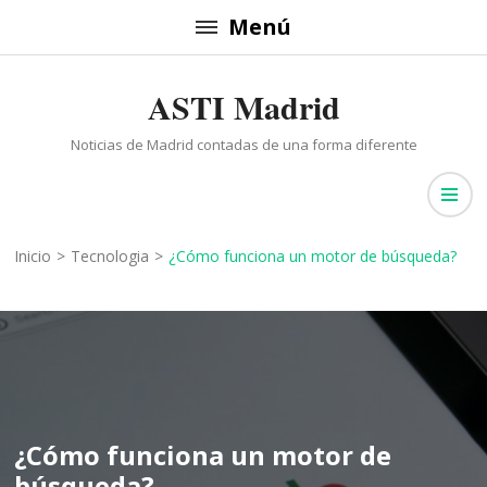
Saltar
Menú
al
contenido
ASTI Madrid
(presiona
la
Noticias de Madrid contadas de una forma diferente
tecla
Intro)
Inicio
>
Tecnologia
>
¿Cómo funciona un motor de búsqueda?
¿Cómo funciona un motor de
búsqueda?