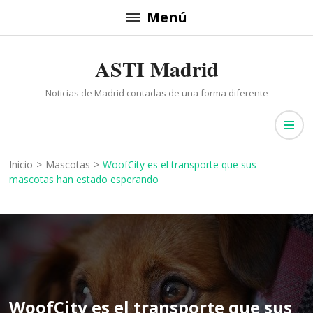
Saltar
Menú
al
contenido
ASTI Madrid
(presiona
la
Noticias de Madrid contadas de una forma diferente
tecla
Intro)
Inicio
>
Mascotas
>
WoofCity es el transporte que sus
mascotas han estado esperando
WoofCity es el transporte que sus