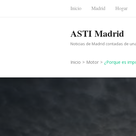
Saltar
Inicio
Madrid
Hogar
al
contenido
ASTI Madrid
(presiona
la
Noticias de Madrid contadas de un
tecla
Intro)
Inicio
>
Motor
>
¿Porque es impo