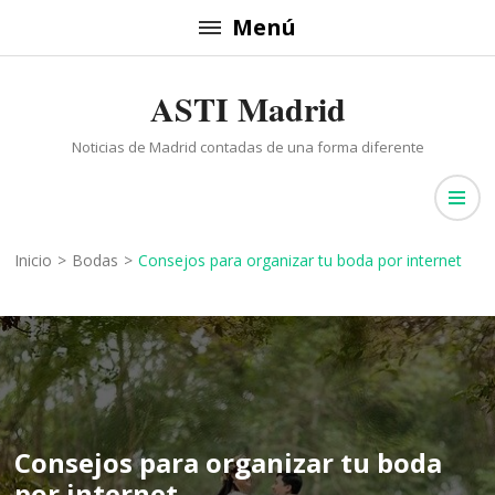
Saltar
Menú
al
contenido
ASTI Madrid
(presiona
la
Noticias de Madrid contadas de una forma diferente
tecla
Intro)
Inicio
>
Bodas
>
Consejos para organizar tu boda por internet
Consejos para organizar tu boda
por internet