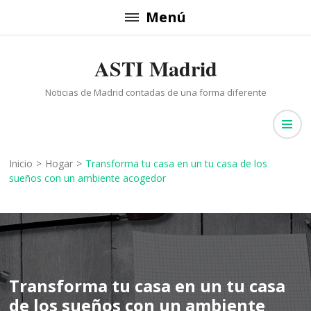
Saltar
Menú
al
contenido
ASTI Madrid
(presiona
la
Noticias de Madrid contadas de una forma diferente
tecla
Intro)
Inicio
>
Hogar
>
Transforma tu casa en un tu casa de los
sueños con un ambiente acogedor
Transforma tu casa en un tu casa
de los sueños con un ambiente