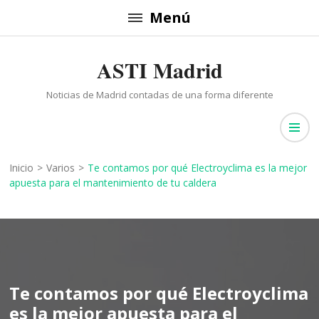
Saltar
Menú
al
contenido
ASTI Madrid
(presiona
la
Noticias de Madrid contadas de una forma diferente
tecla
Intro)
Inicio
>
Varios
>
Te contamos por qué Electroyclima es la mejor
apuesta para el mantenimiento de tu caldera
Te contamos por qué Electroyclima
es la mejor apuesta para el