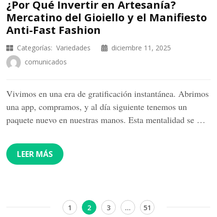
¿Por Qué Invertir en Artesanía?
Mercatino del Gioiello y el Manifiesto
Anti-Fast Fashion
Categorías:
Variedades
diciembre 11, 2025
comunicados
Vivimos en una era de gratificación instantánea. Abrimos
una app, compramos, y al día siguiente tenemos un
paquete nuevo en nuestras manos. Esta mentalidad se …
LEER MÁS
Navegación
Página
Página
Página
Página
1
2
3
…
51