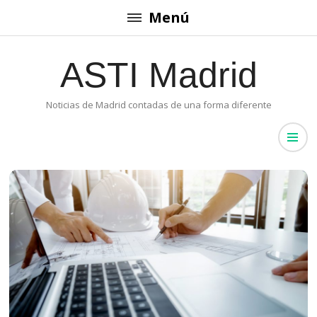
Saltar
Menú
al
contenido
ASTI Madrid
(presiona
la
Noticias de Madrid contadas de una forma diferente
tecla
Intro)