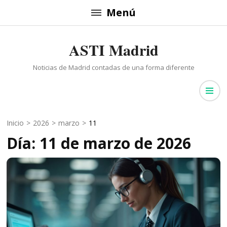
Saltar
Menú
al
contenido
ASTI Madrid
(presiona
la
Noticias de Madrid contadas de una forma diferente
tecla
Intro)
Inicio
>
2026
>
marzo
>
11
Día: 11 de marzo de 2026