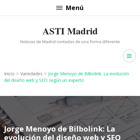
Saltar
Menú
al
contenido
ASTI Madrid
(presiona
la
Noticias de Madrid contadas de una forma diferente
tecla
Intro)
Inicio
>
Variedades
>
Jorge Menoyo de Bilbolink: La evolución
del diseño web y SEO según un experto
Jorge Menoyo de Bilbolink: La
evolución del diseño web y SEO