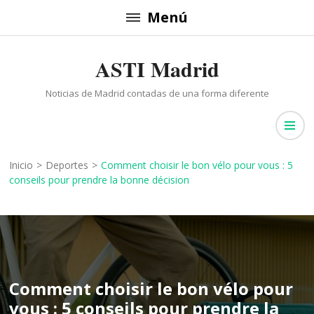
Saltar
Menú
al
contenido
ASTI Madrid
(presiona
la
Noticias de Madrid contadas de una forma diferente
tecla
Intro)
Inicio
>
Deportes
>
Comment choisir le bon vélo pour vous : 5
conseils pour prendre la bonne décision
Comment choisir le bon vélo pour
vous : 5 conseils pour prendre la