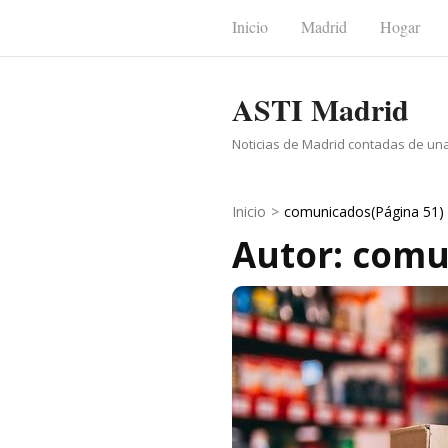
Saltar
Inicio
Madrid
Hogar
al
contenido
ASTI Madrid
(presiona
la
Noticias de Madrid contadas de un
tecla
Intro)
Inicio
>
comunicados
(Página 51)
Autor:
comu