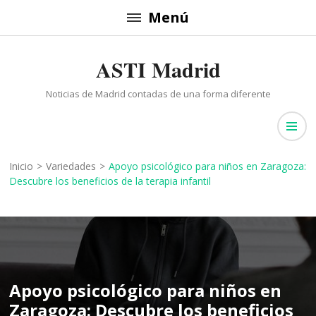
Saltar
Menú
al
contenido
ASTI Madrid
(presiona
la
Noticias de Madrid contadas de una forma diferente
tecla
Intro)
Inicio
>
Variedades
>
Apoyo psicológico para niños en Zaragoza:
Descubre los beneficios de la terapia infantil
Apoyo psicológico para niños en
Zaragoza: Descubre los beneficios