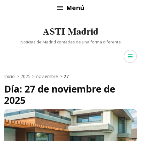
Saltar
Menú
al
contenido
ASTI Madrid
(presiona
la
Noticias de Madrid contadas de una forma diferente
tecla
Intro)
Inicio
>
2025
>
noviembre
>
27
Día: 27 de noviembre de
2025