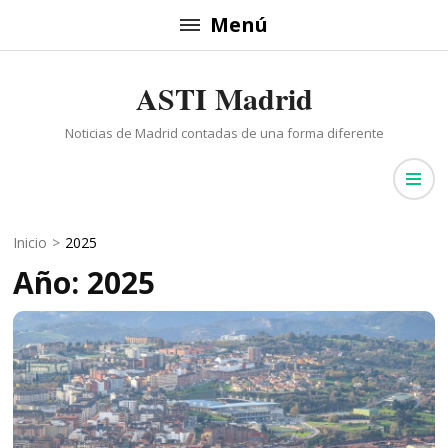
Saltar
Menú
al
contenido
ASTI Madrid
(presiona
la
Noticias de Madrid contadas de una forma diferente
tecla
Intro)
Inicio
>
2025
Año: 2025