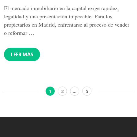
El mercado inmobiliario en la capital exige rapidez,
legalidad y una presentación impecable. Para los
propietarios en Madrid, enfrentarse al proceso de vender
o reformar …
LEER MÁS
Navegación
Página
Página
Página
1
2
…
5
de
entradas