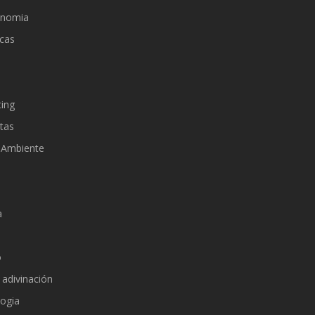
onomia
cas
d
ing
tas
 Ambiente
a
o
 adivinación
ogia