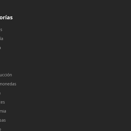
orías
os
ía
a
ucción
omonedas
a
tes
mia
sas
o