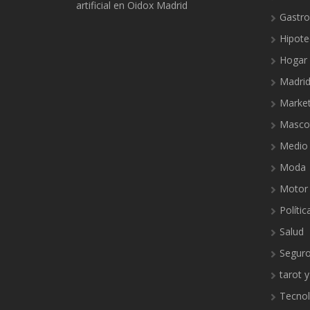
artificial en Oidox Madrid
Gastr
Hipote
Hogar
Madri
Market
Masco
Medio
Moda
Motor
Polític
Salud
Segur
tarot y
Tecnol