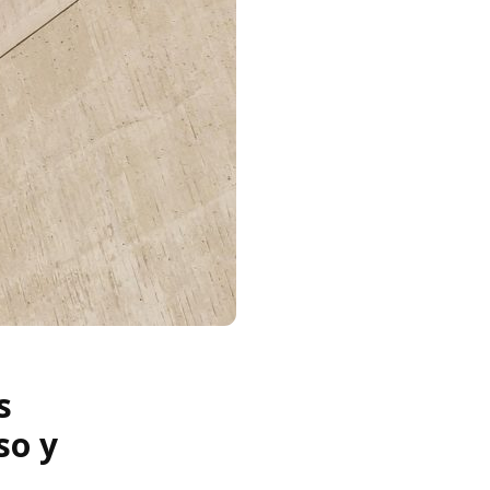
s
so y