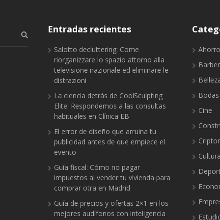
Entradas recientes
Categ
Salotto decluttering: Come
Ahorr
riorganizzare lo spazio attorno alla
Barber
televisione nazionale ed eliminare le
Bellez
distrazioni
Bodas
La ciencia detrás de CoolSculpting
Elite: Respondemos a las consultas
Cine
habituales en Clínica EB
Constr
El error de diseño que arruina tu
Cript
publicidad antes de que empiece el
evento
Cultur
Guía fiscal: Cómo no pagar
Depor
impuestos al vender tu vivienda para
Econo
comprar otra en Madrid
Empre
Guía de precios y ofertas 2×1 en los
mejores audífonos con inteligencia
Estudi