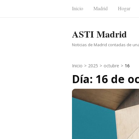
Saltar
Inicio
Madrid
Hogar
al
contenido
ASTI Madrid
(presiona
la
Noticias de Madrid contadas de un
tecla
Intro)
Inicio
>
2025
>
octubre
>
16
Día: 16 de o