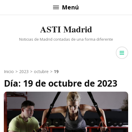
Saltar
Menú
al
contenido
ASTI Madrid
(presiona
la
Noticias de Madrid contadas de una forma diferente
tecla
Intro)
Inicio
>
2023
>
octubre
>
19
Día: 19 de octubre de 2023