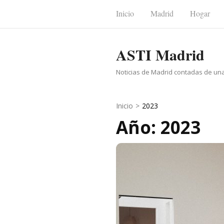
Saltar
Inicio
Madrid
Hogar
al
contenido
ASTI Madrid
(presiona
la
Noticias de Madrid contadas de un
tecla
Intro)
Inicio
>
2023
Año: 2023