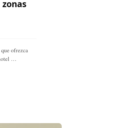
n zonas
 que ofrezca
hotel …