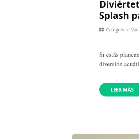
Diviérte
Splash p
Categorías:
Var
Si estás planea
diversión acuát
LEER MÁS