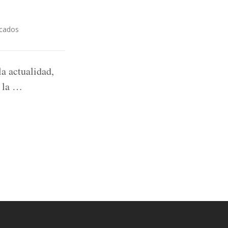
cados
la actualidad,
n la …