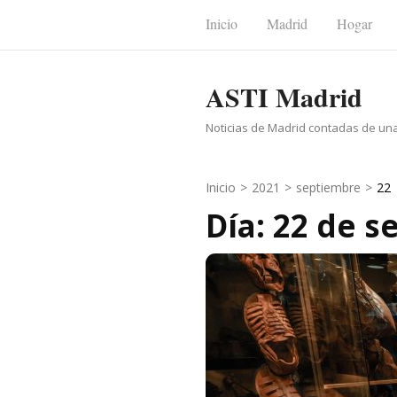
Saltar
Inicio
Madrid
Hogar
al
contenido
ASTI Madrid
(presiona
la
Noticias de Madrid contadas de un
tecla
Intro)
Inicio
>
2021
>
septiembre
>
22
Día: 22 de 