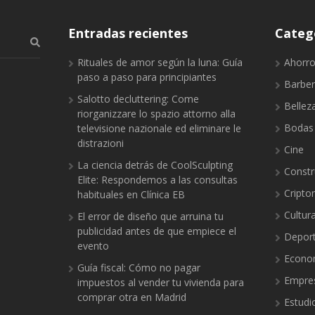
Entradas recientes
Categ
Rituales de amor según la luna: Guía
Ahorr
paso a paso para principiantes
Barber
Salotto decluttering: Come
Bellez
riorganizzare lo spazio attorno alla
Bodas
televisione nazionale ed eliminare le
distrazioni
Cine
La ciencia detrás de CoolSculpting
Constr
Elite: Respondemos a las consultas
Cript
habituales en Clínica EB
Cultur
El error de diseño que arruina tu
publicidad antes de que empiece el
Depor
evento
Econo
Guía fiscal: Cómo no pagar
Empre
impuestos al vender tu vivienda para
comprar otra en Madrid
Estudi