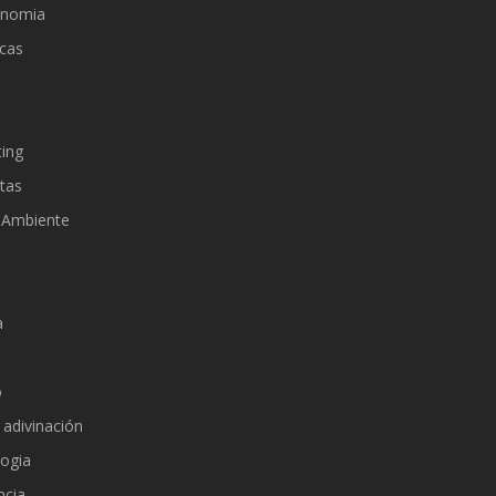
onomia
cas
d
ing
tas
 Ambiente
a
o
 adivinación
ogia
ncia