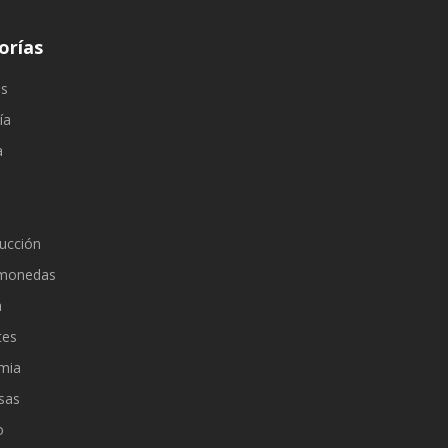
orías
os
ía
a
ucción
omonedas
a
tes
mia
sas
o