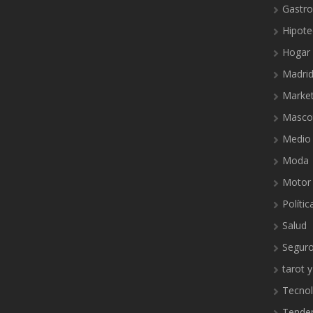
Gastr
Hipote
Hogar
Madri
Market
Masco
Medio
Moda
Motor
Polític
Salud
Segur
tarot y
Tecnol
Tende