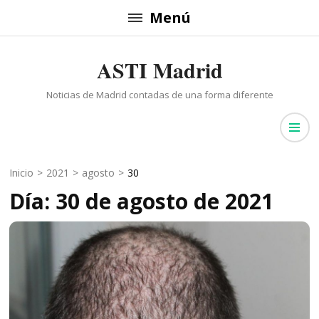
Saltar
Menú
al
contenido
ASTI Madrid
(presiona
la
Noticias de Madrid contadas de una forma diferente
tecla
Intro)
Inicio
>
2021
>
agosto
>
30
Día: 30 de agosto de 2021