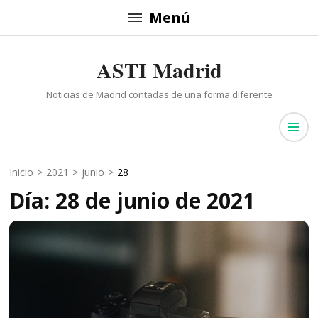
Saltar
Menú
al
contenido
ASTI Madrid
(presiona
la
Noticias de Madrid contadas de una forma diferente
tecla
Intro)
Inicio
>
2021
>
junio
>
28
Día: 28 de junio de 2021