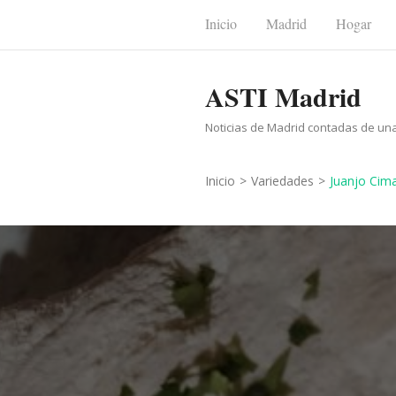
Saltar
Inicio
Madrid
Hogar
al
contenido
ASTI Madrid
(presiona
la
Noticias de Madrid contadas de un
tecla
Intro)
Inicio
>
Variedades
>
Juanjo Cima