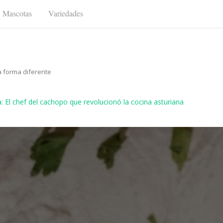
Mascotas
Variedades
a forma diferente
: El chef del cachopo que revolucionó la cocina asturiana