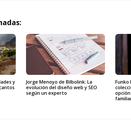
nadas:
dades y
Jorge Menoyo de Bilbolink: La
Funko 
ncantos
evolución del diseño web y SEO
colecc
según un experto
opción
familia