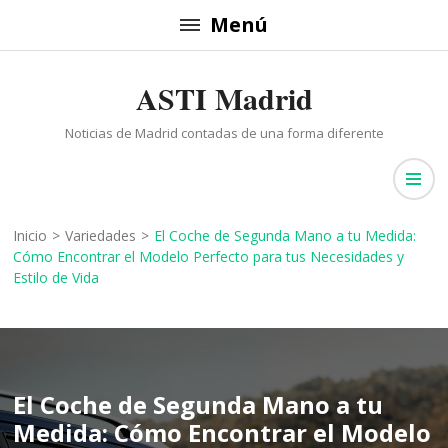
Saltar
Menú
al
contenido
ASTI Madrid
(presiona
la
Noticias de Madrid contadas de una forma diferente
tecla
Intro)
Inicio
>
Variedades
>
El Coche de Segunda Mano a tu Medida:
Cómo Encontrar el Modelo Perfecto para tus Necesidades y
Estilo de Vida
El Coche de Segunda Mano a tu
Medida: Cómo Encontrar el Modelo