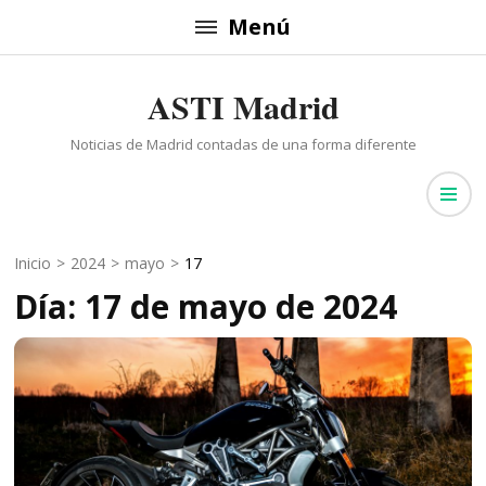
Saltar
Menú
al
contenido
ASTI Madrid
(presiona
la
Noticias de Madrid contadas de una forma diferente
tecla
Intro)
Inicio
>
2024
>
mayo
>
17
Día: 17 de mayo de 2024