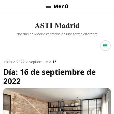
Saltar
Menú
al
contenido
ASTI Madrid
(presiona
la
Noticias de Madrid contadas de una forma diferente
tecla
Intro)
Inicio
>
2022
>
septiembre
>
16
Día: 16 de septiembre de
2022