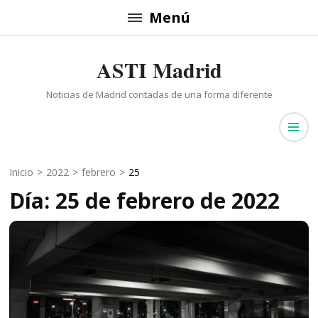
Saltar
Menú
al
contenido
ASTI Madrid
(presiona
la
Noticias de Madrid contadas de una forma diferente
tecla
Intro)
Inicio
>
2022
>
febrero
>
25
Día: 25 de febrero de 2022