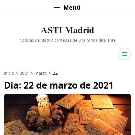
Saltar
Menú
al
contenido
ASTI Madrid
(presiona
la
Noticias de Madrid contadas de una forma diferente
tecla
Intro)
Inicio
>
2021
>
marzo
>
22
Día: 22 de marzo de 2021