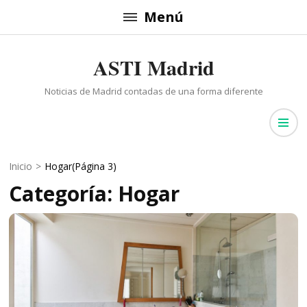
Saltar
Menú
al
contenido
ASTI Madrid
(presiona
la
Noticias de Madrid contadas de una forma diferente
tecla
Intro)
Inicio
>
Hogar
(Página 3)
Categoría: Hogar