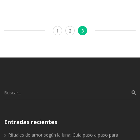
Navegación
Página
Página
Página
1
2
3
de
entradas
Buscar:
Entradas recientes
Rituales de amor según la luna: Guía paso a paso para